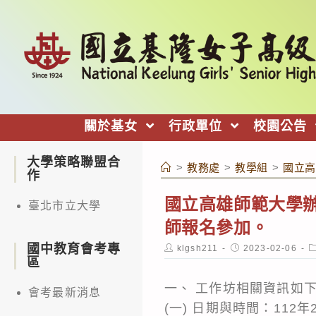
跳
轉
至
主
要
內
關於基女
行政單位
校園公告
容
大學策略聯盟合
>
教務處
>
教學組
>
國立高
作
國立高雄師範大學
臺北市立大學
師報名參加。
國中教育會考專
Post
Post
P
klgsh211
2023-02-06
author:
published:
c
區
一、 工作坊相關資訊如
會考最新消息
(一) 日期與時間：112