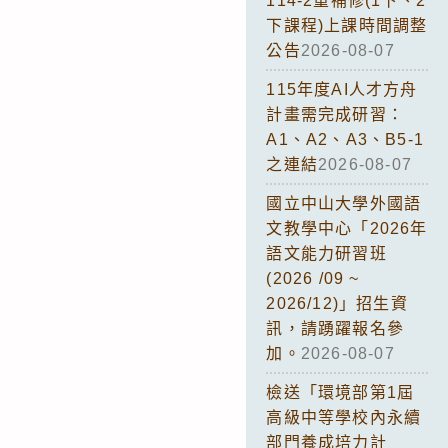
114-2重補修(1下、2
下課程)上課時間調整
公告
2026-08-07
115年度AI人才方舟
計畫需完成研習：
A1、A2、A3、B5-1
之連結
2026-08-07
國立中山大學外國語
文教學中心「2026年
語文能力研習班
(2026 /09 ~
2026/12)」招生資
訊，請踴躍報名參
加。
2026-08-07
檢送「環境部第1屆
高級中等學校內永續
部門養成培力計