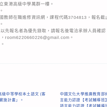
縣立東港高級中學萬群一樓。
。
全國教師在職進修資訊網，課程代碼3704813，報名截
。
，以先報名者為優先錄取，請報名後電洽承辦人員確認
，room6220660226@gmail.com。
件。
級中等學校本土語文 (客
中國文化大學推廣教育部
坊實施計畫」。
言能力認證【考試輔導班
語言能力認證【考試輔導