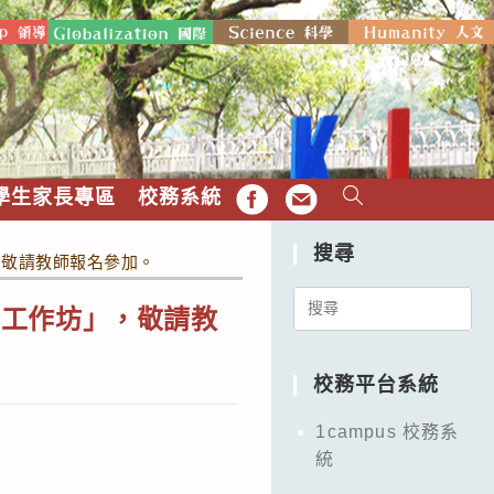
學生家長專區
校務系統
FB
EMAIL
搜尋
，敬請教師報名參加。
Search
力工作坊」，敬請教
for:
校務平台系統
1campus 校務系
統