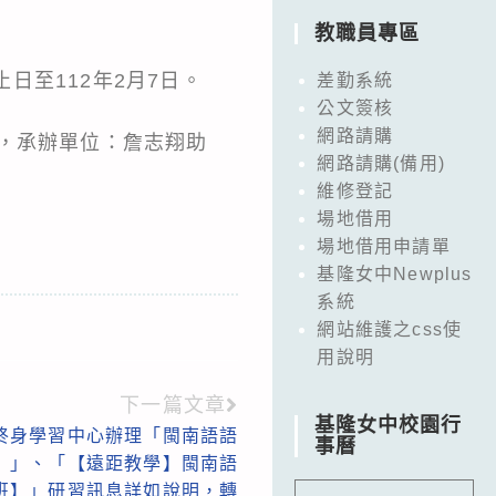
教職員專區
止日至112年2月7日。
差勤系統
公文簽核
網路請購
，承辦單位：詹志翔助
網路請購(備用)
維修登記
場地借用
場地借用申請單
基隆女中Newplus
系統
網站維護之css使
用說明
下一篇文章
基隆女中校園行
終身學習中心辦理「閩南語語
事曆
】」、「【遠距教學】閩南語
班】」研習訊息詳如說明，轉