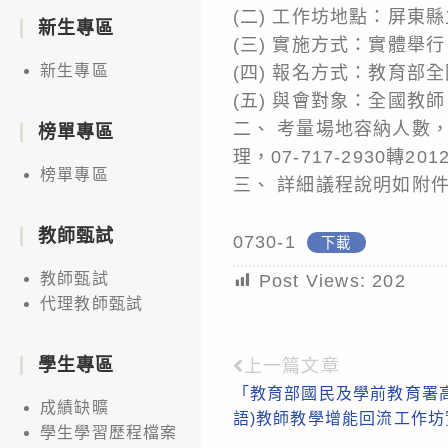
(二) 工作坊地點：屏東
新生專區
(三) 實施方式：實體舉行
新生專區
(四) 報名方式：教育部
(五) 與會對象：全國教師
二、 考量場地容納人數
榜單專區
理，07-717-2930轉2012
榜單專區
三、 詳細議程說明如附
教師甄試
0730-1
下載
教師甄試
Post Views:
202
代理教師甄試
學生專區
上一篇文章
Read
「教育部國民及學前教育署高
more
成績缺曠
語)教師教學增能回流工作
articles
學生學習歷程檔案