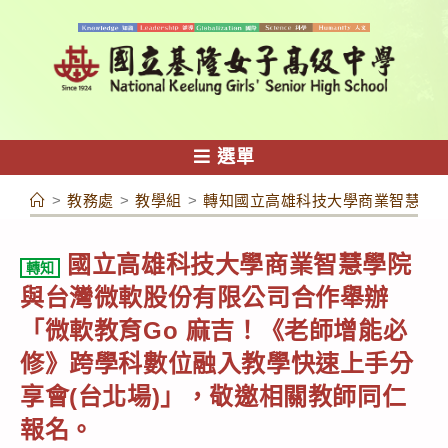
跳
轉
至
主
要
內
選單
容
>
教務處
>
教學組
>
轉知國立高雄科技大學商業智慧學院
國立高雄科技大學商業智慧學院
轉知
與台灣微軟股份有限公司合作舉辦
「微軟教育Go 麻吉！《老師增能必
修》跨學科數位融入教學快速上手分
享會(台北場)」，敬邀相關教師同仁
報名。