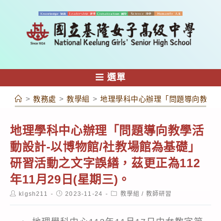
跳
轉
至
主
要
內
選單
容
>
教務處
>
教學組
>
地理學科中心辦理「問題導向教學活動
地理學科中心辦理「問題導向教學活
動設計-以博物館/社教場館為基礎」
研習活動之文字誤繕，茲更正為112
年11月29日(星期三)。
Post
Post
Post
klgsh211
2023-11-24
教學組
/
教師研習
author:
published:
category: