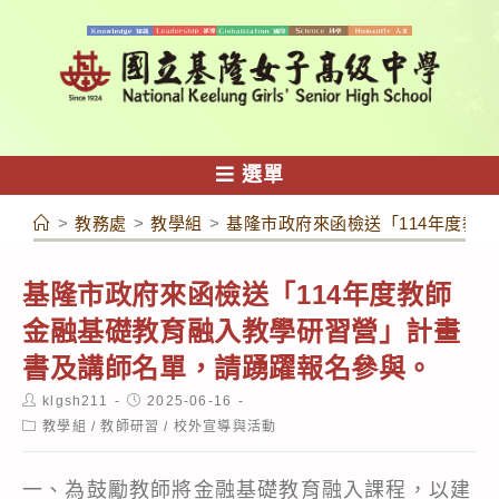
跳
轉
至
主
要
內
選單
容
>
教務處
>
教學組
>
基隆市政府來函檢送「114年度教
基隆市政府來函檢送「114年度教師
金融基礎教育融入教學研習營」計畫
書及講師名單，請踴躍報名參與。
Post
Post
klgsh211
2025-06-16
author:
published:
Post
教學組
/
教師研習
/
校外宣導與活動
category:
一、為鼓勵教師將金融基礎教育融入課程，以建