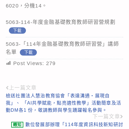
6020，分機14。
5063-114-年度金融基礎教育教師研習營規劃
下載
5063-「114年金融基礎教育教師研習營」講師
名單
下載
Post Views:
279
上一篇文章
Read
檢送社團法人慧治教育協會「表達溝通・展現自
more
我」、 「AI共學賦能，點亮適性教學」活動簡章及活
articles
動DM各1 份，敬請教師與學生踴躍報名參與。
下一篇文章
數位發展部辦理「114年度資訊科技新知研討
轉知