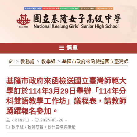
跳
轉
至
主
要
內
選單
容
>
教務處
>
教學組
>
基隆市政府來函檢送國立臺灣師範大
基隆市政府來函檢送國立臺灣師範大
學訂於114年3月29日舉辦「114年分
科雙語教學工作坊」議程表，請教師
踴躍報名參加。
Post
Post
klgsh211
2025-03-20
author:
published:
Post
教學組
/
教師研習
/
校外宣導與活動
category: