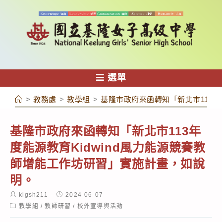
跳
轉
至
主
要
內
選單
容
>
教務處
>
教學組
>
基隆市政府來函轉知「新北市113年
基隆市政府來函轉知「新北市113年
度能源教育Kidwind風力能源競賽教
師增能工作坊研習」實施計畫，如說
明。
Post
Post
klgsh211
2024-06-07
author:
published:
Post
教學組
/
教師研習
/
校外宣導與活動
category: