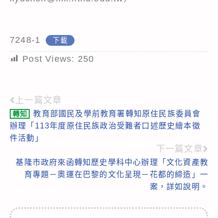
7248-1
下載
Post Views:
250
上一篇文章
Read
教育部國民及學前教育署轉知原住民族委員會
轉知
more
辦理「113年度原住民族政治受難者口述歷史繪本徵
articles
件活動」
下一篇文章
基隆市政府來函轉知歷史學科中心辦理「文化資產教
育專題－奧運在巴黎的文化呈現－花都的締造」一
案，詳如說明。