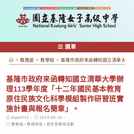
跳
轉
至
主
要
內
選單
容
>
教務處
>
教學組
>
基隆市政府來函轉知國立清華大學辦
基隆市政府來函轉知國立清華大學辦
理113學年度「十二年國民基本教育
原住民族文化科學模組製作研習班實
施計畫與報名簡章」。
Post
Post
klgsh211
2024-09-16
author:
published:
Post
教學組
/
教師研習
/
校外宣導與活動
category: