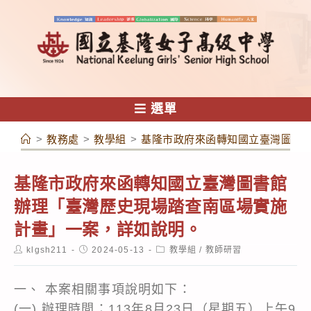
跳
轉
至
主
要
內
選單
容
>
教務處
>
教學組
>
基隆市政府來函轉知國立臺灣圖書
基隆市政府來函轉知國立臺灣圖書館
辦理「臺灣歷史現場踏查南區場實施
計畫」一案，詳如說明。
Post
Post
Post
klgsh211
2024-05-13
教學組
/
教師研習
author:
published:
category:
一、 本案相關事項說明如下：
(一) 辦理時間：113年8月23日（星期五）上午9