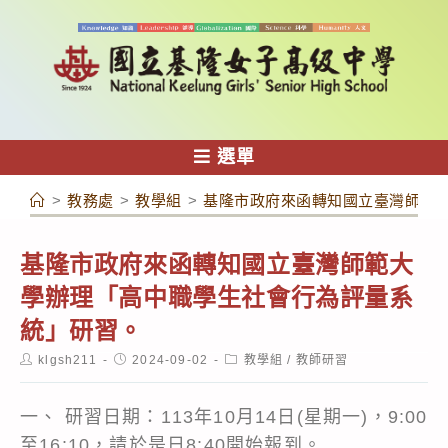
跳
轉
至
主
要
內
選單
容
>
教務處
>
教學組
>
基隆市政府來函轉知國立臺灣師範
基隆市政府來函轉知國立臺灣師範大
學辦理「高中職學生社會行為評量系
統」研習。
Post
Post
Post
klgsh211
2024-09-02
教學組
/
教師研習
author:
published:
category:
一、 研習日期：113年10月14日(星期一)，9:00
至16:10，請於是日8:40開始報到。