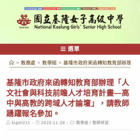
跳
轉
至
主
要
內
選單
容
>
教務處
>
教學組
>
基隆市政府來函轉知教育部辦理「
基隆市政府來函轉知教育部辦理「人
文社會與科技前瞻人才培育計畫—高
中與高教的跨域人才論壇」，請教師
踴躍報名參加。
Post
Post
Post
klgsh211
2022-11-29
教學組
/
教師研習
author:
published:
category: