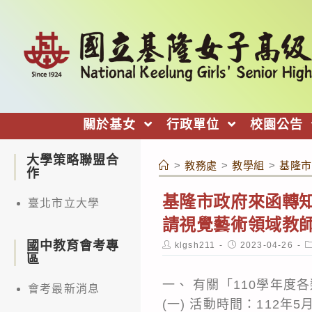
跳
轉
至
主
要
內
關於基女
行政單位
校園公告
容
大學策略聯盟合
>
教務處
>
教學組
>
基隆市
作
基隆市政府來函轉知
臺北市立大學
請視覺藝術領域教
國中教育會考專
Post
Post
P
klgsh211
2023-04-26
author:
published:
c
區
一、 有關「110學年
會考最新消息
(一) 活動時間：112年5月1