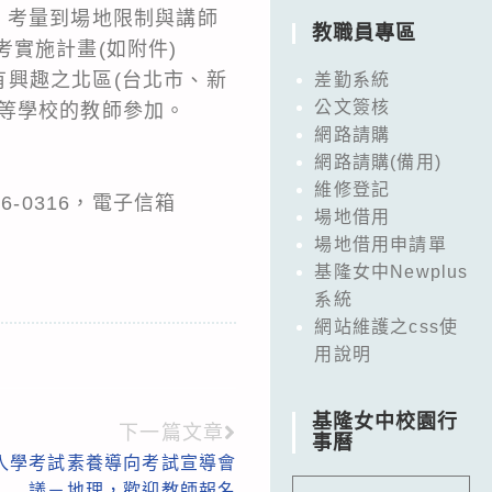
)，考量到場地限制與講師
教職員專區
考實施計畫(如附件)
畫有興趣之北區(台北市、新
差勤系統
公文簽核
等學校的教師參加。
網路請購
網路請購(備用)
維修登記
-0316，電子信箱
場地借用
場地借用申請單
基隆女中Newplus
系統
網站維護之css使
用說明
基隆女中校園行
下一篇文章
事曆
入學考試素養導向考試宣導會
議－地理，歡迎教師報名