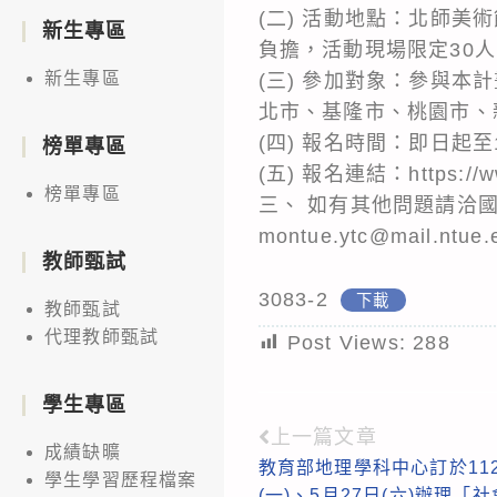
(二) 活動地點：北師美
新生專區
負擔，活動現場限定30人，
新生專區
(三) 參加對象：參與本
北市、基隆市、桃園市、
(四) 報名時間：即日起至
榜單專區
(五) 報名連結：https://w
榜單專區
三、 如有其他問題請洽國
montue.ytc@mail.ntue
教師甄試
3083-2
下載
教師甄試
代理教師甄試
Post Views:
288
學生專區
上一篇文章
Read
成績缺曠
教育部地理學科中心訂於112
more
學生學習歷程檔案
(一)、5月27日(六)辦理