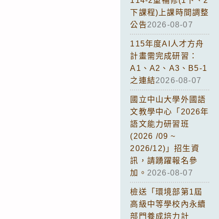
114-2重補修(1下、2
下課程)上課時間調整
公告
2026-08-07
115年度AI人才方舟
計畫需完成研習：
A1、A2、A3、B5-1
之連結
2026-08-07
國立中山大學外國語
文教學中心「2026年
語文能力研習班
(2026 /09 ~
2026/12)」招生資
訊，請踴躍報名參
加。
2026-08-07
檢送「環境部第1屆
高級中等學校內永續
部門養成培力計