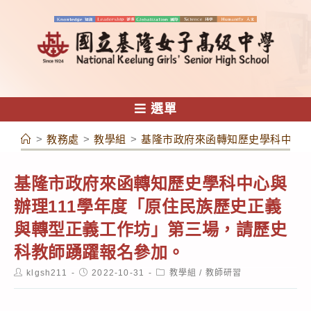
跳
轉
至
主
要
內
選單
容
>
教務處
>
教學組
>
基隆市政府來函轉知歷史學科中心與
基隆市政府來函轉知歷史學科中心與
辦理111學年度「原住民族歷史正義
與轉型正義工作坊」第三場，請歷史
科教師踴躍報名參加。
Post
Post
Post
klgsh211
2022-10-31
教學組
/
教師研習
author:
published:
category: