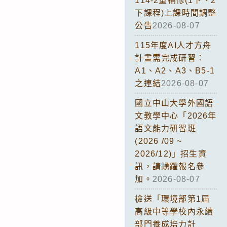
114-2重補修(1下、2
下課程)上課時間調整
公告
2026-08-07
115年度AI人才方舟
計畫需完成研習：
A1、A2、A3、B5-1
之連結
2026-08-07
國立中山大學外國語
文教學中心「2026年
語文能力研習班
(2026 /09 ~
2026/12)」招生資
訊，請踴躍報名參
加。
2026-08-07
檢送「環境部第1屆
高級中等學校內永續
部門養成培力計