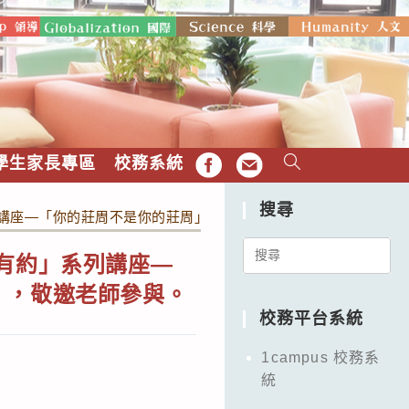
學生家長專區
校務系統
FB
EMAIL
搜尋
列講座—「你的莊周不是你的莊周」－莊子試妻故事的演變 （如附
Search
有約」系列講座—
for:
），敬邀老師參與。
校務平台系統
1campus 校務系
統