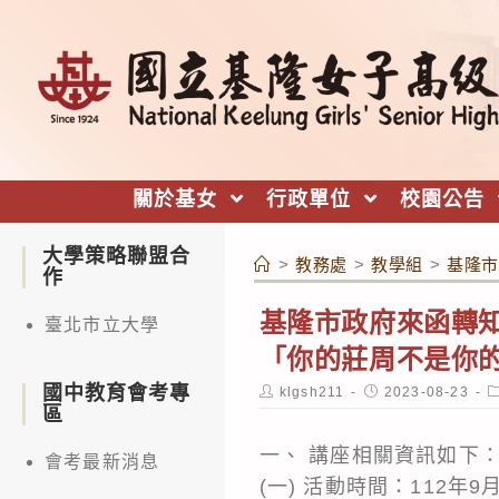
跳
轉
至
主
要
內
關於基女
行政單位
校園公告
容
大學策略聯盟合
>
教務處
>
教學組
>
基隆市
作
基隆市政府來函轉知
臺北市立大學
「你的莊周不是你
國中教育會考專
Post
Post
P
klgsh211
2023-08-23
author:
published:
c
區
一、 講座相關資訊如下
會考最新消息
(一) 活動時間：112年9