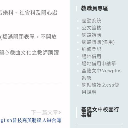
教職員專區
音樂科、社會科及關心戲
差勤系統
公文簽核
網路請購
人(額滿關閉表單，不開放
網路請購(備用)
維修登記
關心戲曲文化之教師踴躍
場地借用
場地借用申請單
基隆女中Newplus
系統
網站維護之css使
用說明
基隆女中校園行
下一篇文章
事曆
English普技高英聽達人遊台灣