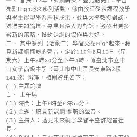
一、 旨揭112年「課綱薪火‧臺北點亮」–學習
亮點High起來系列活動，係由教師發表課程教學
與學生展現學習歷程成果，並與大學教授對談，
透過主題論壇，專業且深入的對話，激發出更多
嶄新的策略，推動課綱的協作與共好。
二、 其中系列【活動二】學習亮點High起來~聽
見新課綱翻轉的聲音，定於112年6月10日（星
期六）上午8時30分至下午4時，假臺北市立中
山女子高級中學（臺北市中山區長安東路2段
141號）辦理，相關資訊如下：
(一) 主題論壇
１、 上午場
(１) 時間：上午9時至9時50分。
(２) 主題：聽見新課綱 翻轉的聲音。
(３) 主持人：遠見未來親子學習平臺許耀雲社
長。