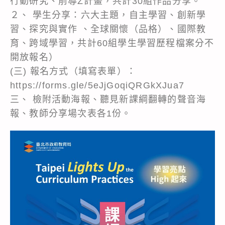
行動研究、前導Z計畫，共計30組作品分享。
２、 學生分享：六大主題，自主學習、創新學
習、探究與實作 、全球關懷（品格）、國際教
育、跨域學習，共計60組學生學習歷程檔案分不
開放報名）
(三) 報名方式（填寫表單）：
https://forms.gle/5eJjGoqiQRGkXJua7
三、 檢附活動海報、聽見新課綱翻轉的聲音海
報、教師分享場次表各1份。