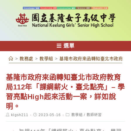
跳
轉
至
主
要
內
選單
容
>
教務處
>
教學組
>
基隆市政府來函轉知臺北市政府教育局
基隆市政府來函轉知臺北市政府教育
局112年「課綱薪火‧臺北點亮」– 學
習亮點High起來活動一案，詳如說
明。
Post
Post
Post
klgsh211
2023-05-16
教學組
/
教師研習
author:
published:
category: