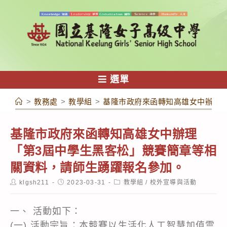
跳
轉
至
主
要
內
選單
容
>
教務處
>
教學組
>
基隆市政府來函轉知高雄女中辦理
基隆市政府來函轉知高雄女中辦理
「第3屆中學生黑客松」競賽簡章等相
關資料，請師生踴躍報名參加。
Post
Post
Post
klgsh211
2023-03-31
教學組
/
校外宣導與活動
author:
published:
category:
一、 活動如下：
(一) 活動宗旨：本競賽以生活化人工智慧加值雲