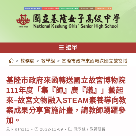
跳
轉
至
主
要
內
選單
容
>
教務處
>
教學組
>
基隆市政府來函轉送國立故宮博物院
基隆市政府來函轉送國立故宮博物院
111年度「集『師』廣『議』」藝起
來–故宮文物融入STEAM素養導向教
案成果分享實施計畫，請教師踴躍參
加。
Post
Post
Post
klgsh211
2022-11-09
教學組
/
教師研習
author:
published:
category: