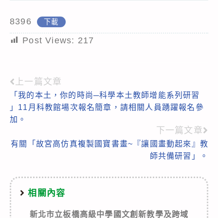
8396
下載
Post Views:
217
上一篇文章
Read
「我的本土，你的時尚─科學本土教師增能系列研習
more
」11月科教館場次報名簡章，請相關人員踴躍報名參
articles
加。
下一篇文章
有關「故宮高仿真複製國寶書畫~『讓國畫動起來』教
師共備研習」。
相關內容
新北市立板橋高級中學國文創新教學及跨域