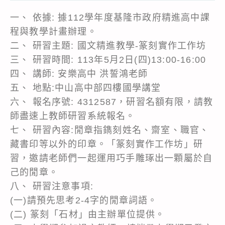
一、 依據: 據112學年度基隆市政府精進高中課
程與教學計畫辦理。
二、 研習主題: 國文精進教學-篆刻實作工作坊
三、 研習時間: 113年5月2日(四)13:00-16:00
四、 講師: 安樂高中 洪誓鴻老師
五、 地點:中山高中部四樓國學講堂
六、 報名序號: 4312587，研習名額有限，請教
師盡速上教師研習系統報名。
七、 研習內容:閒章指鐫刻姓名、齋室、職官、
藏書印等以外的印章。「篆刻實作工作坊」研
習，邀請老師們一起運用巧手雕琢出一顆屬於自
己的閒章。
八、 研習注意事項:
(一)請預先思考2-4字的閒章詞語。
(二) 篆刻「石材」由主辦單位提供。