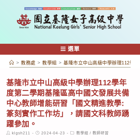
跳
轉
至
主
要
內
選單
容
>
教務處
>
教學組
>
基隆市立中山高級中學辦理112學
基隆市立中山高級中學辦理112學年
度第二學期基隆區高中國文發展共備
中心教師增能研習「國文精進教學:
篆刻實作工作坊」，請國文科教師踴
躍參加。
Post
Post
Post
klgsh211
2024-04-23
教學組
/
教師研習
author:
published:
category: