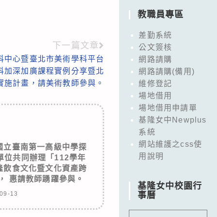
教職員專區
差勤系統
下一篇文章
公文簽核
科中心暨臺北市美術學科平台
網路請購
術科加深加廣課程實例分享暨北
網路請購(備用)
實施計畫，請美術教師參與。
維修登記
場地借用
場地借用申請單
基隆女中Newplus
系統
網站維護之css使
國立臺南第一高級中學探
用說明
位共同辦理「112學年
隆飲食文化暨文化資產跨
， 惠請教師踴躍參與。
基隆女中校園行
09-13
事曆