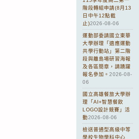
115學年度高二第一
階段轉組申請(8月13
日中午12點截
止)
2026-08-06
運動部委請國立東華
大學辦理「適應運動
共學行動站」第二階
段與離島場研習海報
及各區簡章，請踴躍
報名參加。
2026-08-
06
國立高雄餐旅大學辦
理「AI+智慧餐飲
LOGO設計競賽」活
動
2026-08-06
檢送普通型高級中等
學校生物學科中心