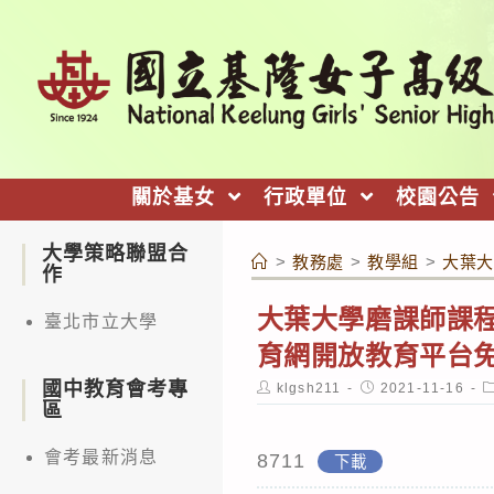
跳
轉
至
主
要
內
關於基女
行政單位
校園公告
容
大學策略聯盟合
>
教務處
>
教學組
>
大葉大
作
大葉大學磨課師課程「
臺北市立大學
育網開放教育平台
國中教育會考專
Post
Post
P
klgsh211
2021-11-16
author:
published:
c
區
會考最新消息
8711
下載