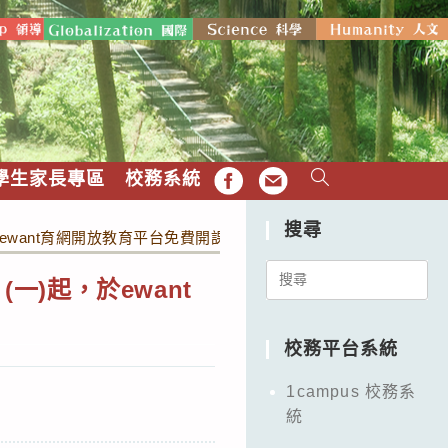
學生家長專區
校務系統
FB
EMAIL
搜尋
，於ewant育網開放教育平台免費開課，敬邀師生踴躍報名參加。
Search
一)起，於ewant
for:
校務平台系統
1campus 校務系
統