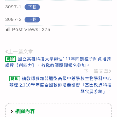
3097-1
下載
3097-2
下載
Post Views:
275
上一篇文章
Read
國立高雄科技大學辦理111年四創種子師資培育
轉知
more
課程【創四力】，敬邀教師踴躍報名參加。
articles
下一篇文章
請教師參加普通型高級中等學校生物學科中心
轉知
辦理之110學年度全國教師增能研習「基因改造科技
與食農系統」。
相關內容