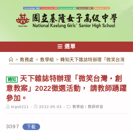
跳
轉
至
主
要
內
選單
容
>
教務處
>
教學組
>
轉知天下雜誌特辦理「微笑台灣‧創
天下雜誌特辦理「微笑台灣‧創
轉知
意教案」2022徵選活動， 請教師踴躍
參加。
Post
Post
Post
klgsh211
2022-05-03
教學組
/
教師研習
author:
published:
category:
3097
下載