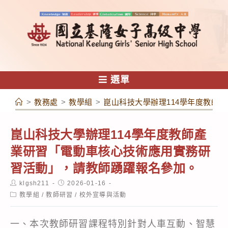
跳
轉
至
主
要
內
選單
容
>
教務處
>
教學組
>
崑山科技大學辦理114學年度教師
崑山科技大學辦理114學年度教師產
業研習「電動車核心技術應用實務研
習活動」，請教師踴躍報名參加。
Post
Post
klgsh211
2026-01-16
author:
published:
Post
教學組
/
教師研習
/
校外宣導與活動
category:
一、本次教師研習課程特別針對人車互動、智慧