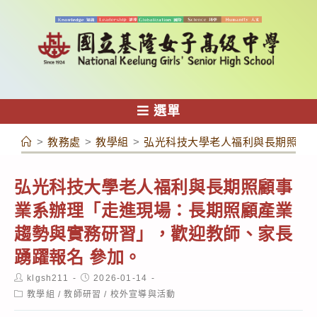
跳
轉
至
主
要
內
選單
容
>
教務處
>
教學組
>
弘光科技大學老人福利與長期照顧事
弘光科技大學老人福利與長期照顧事
業系辦理「走進現場：長期照顧產業
趨勢與實務研習」，歡迎教師、家長
踴躍報名 參加。
Post
Post
klgsh211
2026-01-14
author:
published:
Post
教學組
/
教師研習
/
校外宣導與活動
category: