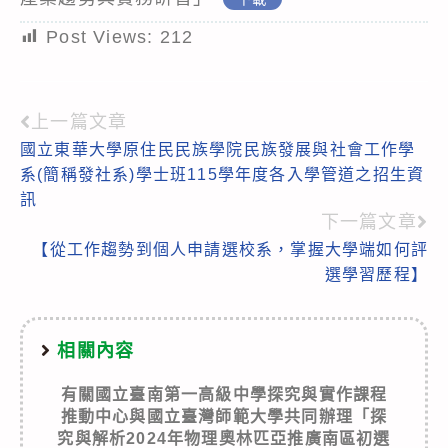
Post Views:
212
上一篇文章
Read
國立東華大學原住民民族學院民族發展與社會工作學
more
系(簡稱發社系)學士班115學年度各入學管道之招生資
articles
訊
下一篇文章
【從工作趨勢到個人申請選校系，掌握大學端如何評
選學習歷程】
相關內容
有關國立臺南第一高級中學探究與實作課程
推動中心與國立臺灣師範大學共同辦理「探
究與解析2024年物理奧林匹亞推廣南區初選