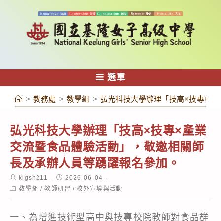
跳
轉
至
主
要
內
選單
容
>
教務處
>
教學組
>
弘光科技大學辦理「技高×技專×產
弘光科技大學辦理「技高×技專×產業
交流暨食品體驗活動」，敬邀相關師
長及承辦人員等踴躍報名參加。
Post
Post
klgsh211
2026-06-04
author:
published:
Post
教學組
/
教師研習
/
校外宣導與活動
category:
一、為增進技術型高中與技專校院教師對食品群