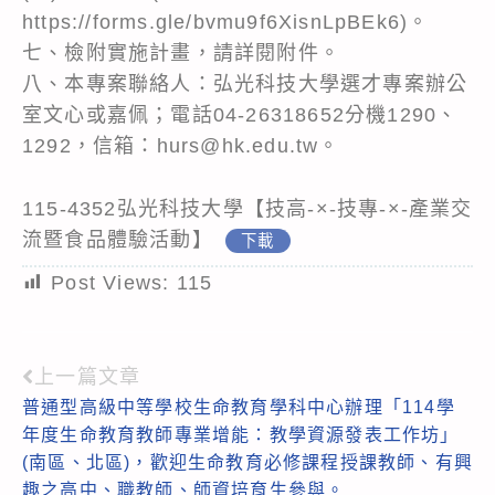
https://forms.gle/bvmu9f6XisnLpBEk6)。
七、檢附實施計畫，請詳閱附件。
八、本專案聯絡人：弘光科技大學選才專案辦公
室文心或嘉佩；電話04-26318652分機1290、
1292，信箱：hurs@hk.edu.tw。
115-4352弘光科技大學【技高-×-技專-×-產業交
流暨食品體驗活動】
下載
Post Views:
115
上一篇文章
Read
普通型高級中等學校生命教育學科中心辦理「114學
more
年度生命教育教師專業增能：教學資源發表工作坊」
articles
(南區、北區)，歡迎生命教育必修課程授課教師、有興
趣之高中、職教師、師資培育生參與。