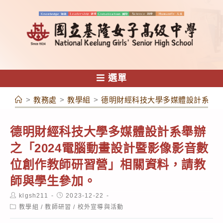
跳
轉
至
主
要
內
選單
容
>
教務處
>
教學組
>
德明財經科技大學多媒體設計系舉辦
德明財經科技大學多媒體設計系舉辦
之「2024電腦動畫設計暨影像影音數
位創作教師研習營」相關資料，請教
師與學生參加。
Post
Post
klgsh211
2023-12-22
author:
published:
Post
教學組
/
教師研習
/
校外宣導與活動
category: