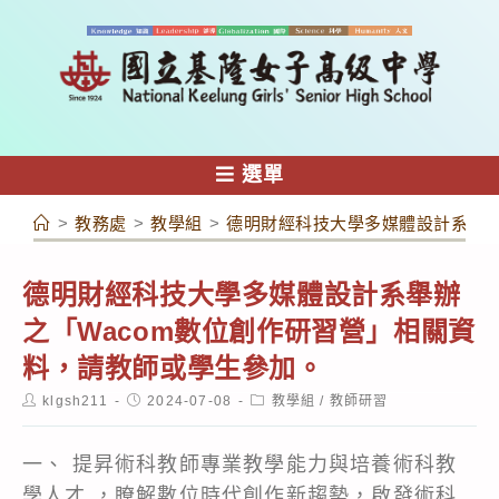
跳
轉
至
主
要
內
選單
容
>
教務處
>
教學組
>
德明財經科技大學多媒體設計系舉辦
德明財經科技大學多媒體設計系舉辦
之「Wacom數位創作研習營」相關資
料，請教師或學生參加。
Post
Post
Post
klgsh211
2024-07-08
教學組
/
教師研習
author:
published:
category:
一、 提昇術科教師專業教學能力與培養術科教
學人才 ，瞭解數位時代創作新趨勢，啟發術科