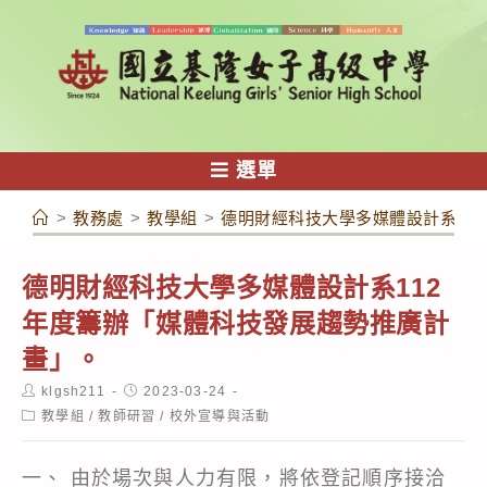
跳
轉
至
主
要
內
選單
容
>
教務處
>
教學組
>
德明財經科技大學多媒體設計系11
德明財經科技大學多媒體設計系112
年度籌辦「媒體科技發展趨勢推廣計
畫」。
Post
Post
klgsh211
2023-03-24
author:
published:
Post
教學組
/
教師研習
/
校外宣導與活動
category:
一、 由於場次與人力有限，將依登記順序接洽