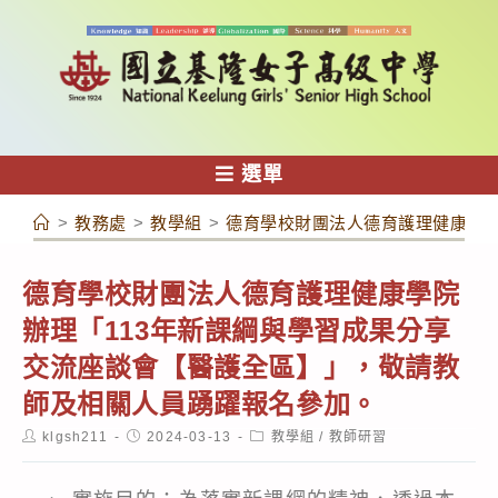
跳
轉
至
主
要
內
選單
容
>
教務處
>
教學組
>
德育學校財團法人德育護理健康學院
德育學校財團法人德育護理健康學院
辦理「113年新課綱與學習成果分享
交流座談會【醫護全區】」，敬請教
師及相關人員踴躍報名參加。
Post
Post
Post
klgsh211
2024-03-13
教學組
/
教師研習
author:
published:
category: