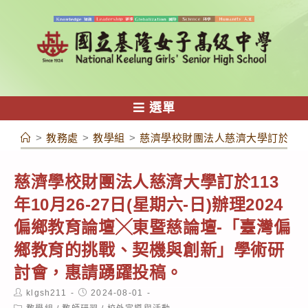
跳
轉
至
主
要
內
選單
容
>
教務處
>
教學組
>
慈濟學校財團法人慈濟大學訂於113
慈濟學校財團法人慈濟大學訂於113
年10月26-27日(星期六-日)辦理2024
偏鄉教育論壇╳東暨慈論壇-「臺灣偏
鄉教育的挑戰、契機與創新」學術研
討會，惠請踴躍投稿。
Post
Post
klgsh211
2024-08-01
author:
published:
Post