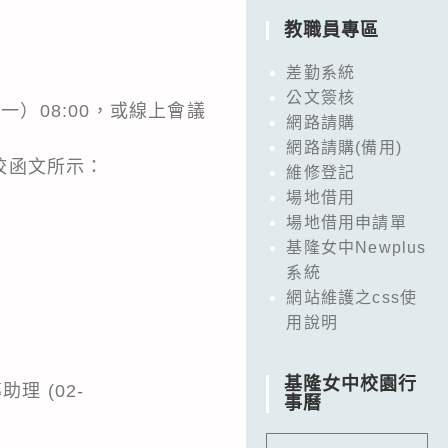
教職員專區
差勤系統
公文簽核
（星期一）08:00，或線上會議
網路請購
網路請購(備用)
校函文所示：
維修登記
場地借用
場地借用申請單
基隆女中Newplus
系統
網站維護之css使
用說明
。
基隆女中校園行
理 (02-
事曆