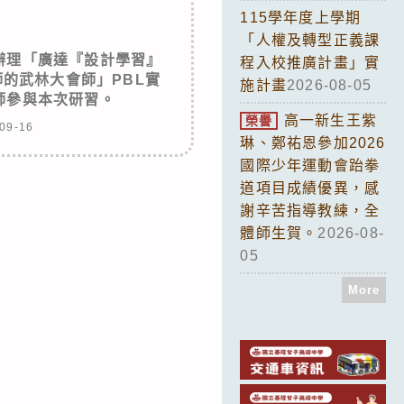
115學年度上學期
「人權及轉型正義課
辦理「廣達『設計學習』
程入校推廣計畫」實
師的武林大會師」PBL實
施計畫
2026-08-05
師參與本次研習。
高一新生王紫
榮譽
09-16
琳、鄭祐恩參加2026
國際少年運動會跆拳
道項目成績優異，感
謝辛苦指導教練，全
體師生賀。
2026-08-
05
More