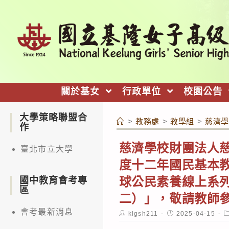
跳
轉
至
主
要
內
關於基女
行政單位
校園公告
容
大學策略聯盟合
>
教務處
>
教學組
>
慈濟學
作
慈濟學校財團法人慈
臺北市立大學
度十二年國民基本教
球公民素養線上系列
國中教育會考專
區
二）」，敬請教師
會考最新消息
Post
Post
P
klgsh211
2025-04-15
author:
published:
c