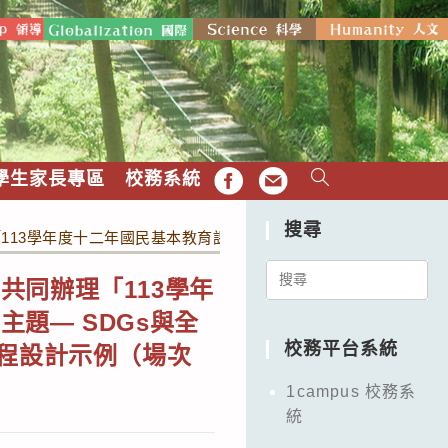
學生家長專區
校務系統
FB
EMAIL
搜尋
13學年度十二年國民基本教育課程綱要普通型數位前導學校計畫八
Search
共同辦理「113學年
for:
題— SDGs與全
校務平台系統
課程設計示例（場次
1campus 校務系
統