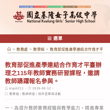
跳
轉
至
主
要
內
選單
容
>
教務處
>
教學組
>
教育部促進產學連結合作育才平臺辦
教育部促進產學連結合作育才平臺辦
理之115年教師實務研習課程，邀請
教師踴躍報名參與。
Post
Post
klgsh211
2026-06-12
author:
published:
Post
教學組
/
教師研習
/
校外宣導與活動
category:
一、為提升教師實務經驗與教學能力，精進專業