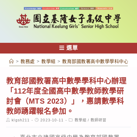
跳
轉
至
主
要
內
選單
容
>
教務處
>
教學組
>
教育部國教署高中數學學科中心辦理「
教育部國教署高中數學學科中心辦理
「112年度全國高中數學教師教學研
討會（MTS 2023）」，惠請數學科
教師踴躍報名參加。
Post
Post
Post
klgsh211
2023-10-11
教學組
/
教師研習
author:
published:
category: