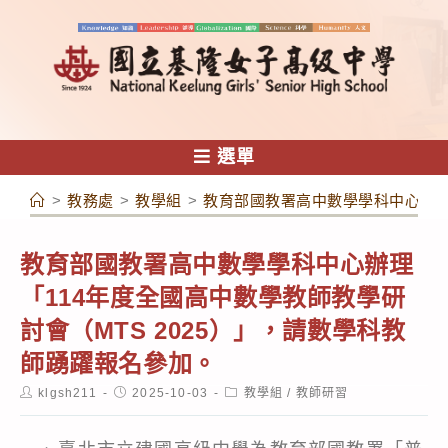
跳
轉
至
主
要
內
選單
容
>
教務處
>
教學組
>
教育部國教署高中數學學科中心辦理「
教育部國教署高中數學學科中心辦理
「114年度全國高中數學教師教學研
討會（MTS 2025）」，請數學科教
師踴躍報名參加。
Post
Post
Post
klgsh211
2025-10-03
教學組
/
教師研習
author:
published:
category: