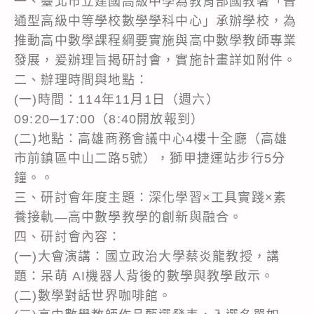
一、臺北市立建國高級中學為教育部國教署「普
通型高級中等學校數學學科中心」承辦學校，為
推動高中數學課程綱要實施與高中數學教師專業
發展，爰辦理旨揭研討會，實施計畫詳如附件。
二、辦理時間與地點：
(一)時間：114年11月1日（週六）
09:20─17:00（8:40開放報到）
(二)地點：高雄商務會議中心4樓十全廳（高雄
市前鎮區中山二路5號），獅甲捷運站步行5分
鐘。。
三、研討會年度主題：深化學習×工具實踐×素
養接軌—高中數學教學的創新與融合。
四、研討會內容：
(一)大會演講：國立政治大學蔡炎龍教授，講
題：呆萌 AI機器人背後的數學與教學啟示。
(二)數學對話世界咖啡館。