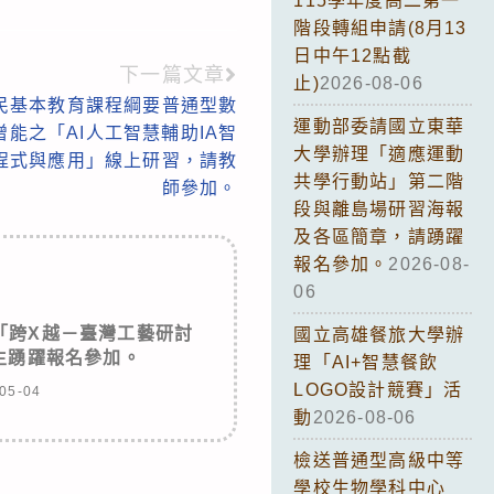
115學年度高二第一
階段轉組申請(8月13
日中午12點截
下一篇文章
止)
2026-08-06
國民基本教育課程綱要普通型數
運動部委請國立東華
能之「AI人工智慧輔助IA智
大學辦理「適應運動
：程式與應用」線上研習，請教
共學行動站」第二階
師參加。
段與離島場研習海報
及各區簡章，請踴躍
報名參加。
2026-08-
06
「跨X越－臺灣工藝研討
國立高雄餐旅大學辦
生踴躍報名參加。
理「AI+智慧餐飲
LOGO設計競賽」活
05-04
動
2026-08-06
檢送普通型高級中等
學校生物學科中心