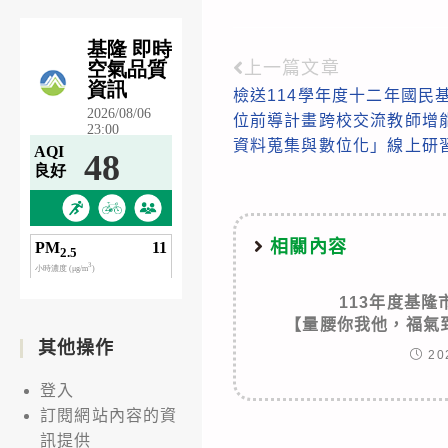
上一篇文章
Read
檢送114學年度十二年國民
more
位前導計畫跨校交流教師增
articles
資料蒐集與數位化」線上研
相關內容
113年度基
【量腰你我他，福氣
其他操作
20
登入
訂閱網站內容的資
訊提供