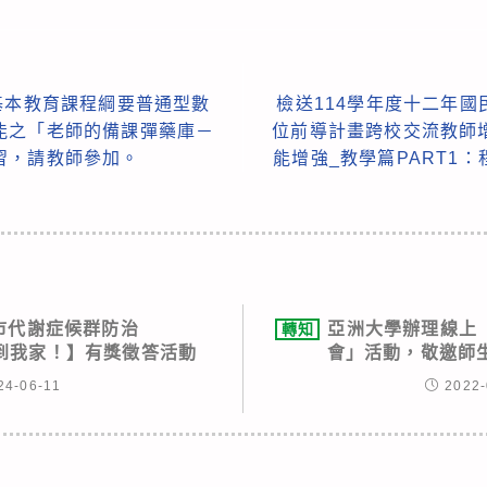
基本教育課程綱要普通型數
檢送114學年度十二年
能之「老師的備課彈藥庫－
位前導計畫跨校交流教師增
習，請教師參加。
能增強_教學篇PART1
隆市代謝症候群防治
亞洲大學辦理線上
轉知
到我家！】有獎徵答活動
會」活動，敬邀師
24-06-11
2022-