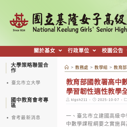
跳
轉
至
主
要
內
關於基女
行政單位
校園公告
容
大學策略聯盟合
>
教務處
>
教學組
>
教育部
作
教育部國教署高中數
臺北市立大學
學習韌性適性教學
國中教育會考專
Post
Post
P
klgsh211
2025-10-07
author:
published:
c
區
一、臺北市立建國高級中
會考最新消息
中數學課程綱要之實施與