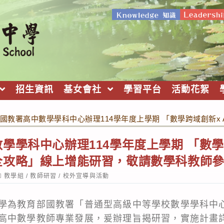
招生資訊
基女會社
學習平台
活動花絮
國教署高中數學學科中心辦理114學年度上學期 「數學跨域創新x
學學科中心辦理114學年度上學期 「數學跨
全攻略」線上增能研習，敬請數學科教師
ost
教學組
/
教師研習
/
校外宣導與活動
ategory:
學為教育部國教署「普通型高級中等學校數學學科中
高中數學教師專業發展，爰辦理旨揭研習，實施計畫