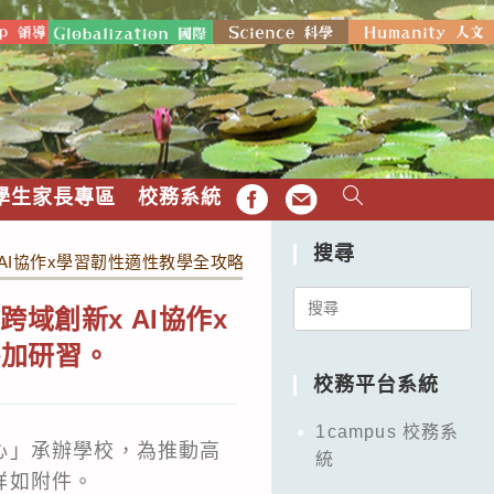
學生家長專區
校務系統
FB
EMAIL
搜尋
 AI協作x學習韌性適性教學全攻略」線上增能研習，敬請數學科教
Search
域創新x AI協作x
for:
參加研習。
校務平台系統
1campus 校務系
心」承辦學校，為推動高
統
詳如附件。