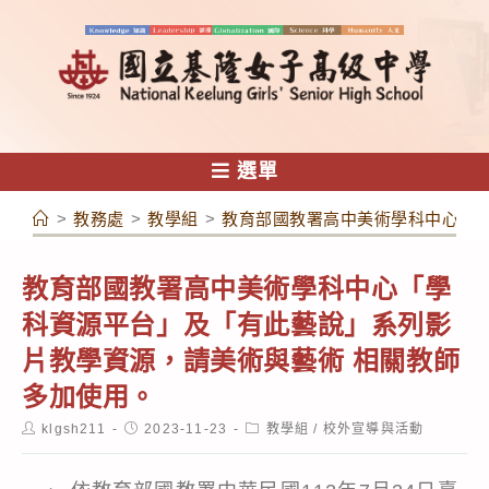
跳
轉
至
主
要
內
選單
容
>
教務處
>
教學組
>
教育部國教署高中美術學科中心「學
教育部國教署高中美術學科中心「學
科資源平台」及「有此藝說」系列影
片教學資源，請美術與藝術 相關教師
多加使用。
Post
Post
Post
klgsh211
2023-11-23
教學組
/
校外宣導與活動
author:
published:
category: