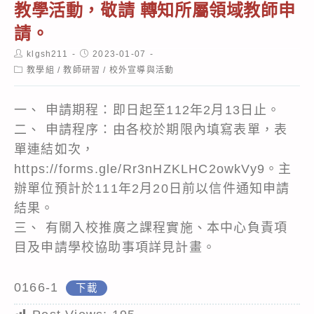
教學活動，敬請 轉知所屬領域教師申
請。
Post
Post
klgsh211
2023-01-07
author:
published:
Post
教學組
/
教師研習
/
校外宣導與活動
category:
一、 申請期程：即日起至112年2月13日止。
二、 申請程序：由各校於期限內填寫表單，表
單連結如次，
https://forms.gle/Rr3nHZKLHC2owkVy9。主
辦單位預計於111年2月20日前以信件通知申請
結果。
三、 有關入校推廣之課程實施、本中心負責項
目及申請學校協助事項詳見計畫。
0166-1
下載