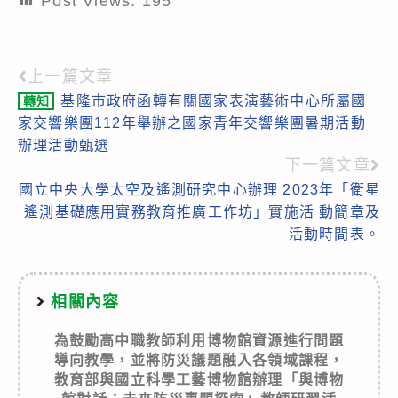
Post Views:
195
上一篇文章
Read
基隆市政府函轉有關國家表演藝術中心所屬國
轉知
more
家交響樂團112年舉辦之國家青年交響樂團暑期活動
articles
辦理活動甄選
下一篇文章
國立中央大學太空及遙測研究中心辦理 2023年「衛星
遙測基礎應用實務教育推廣工作坊」實施活 動簡章及
活動時間表。
相關內容
為鼓勵高中職教師利用博物館資源進行問題
導向教學，並將防災議題融入各領域課程，
教育部與國立科學工藝博物館辦理「與博物