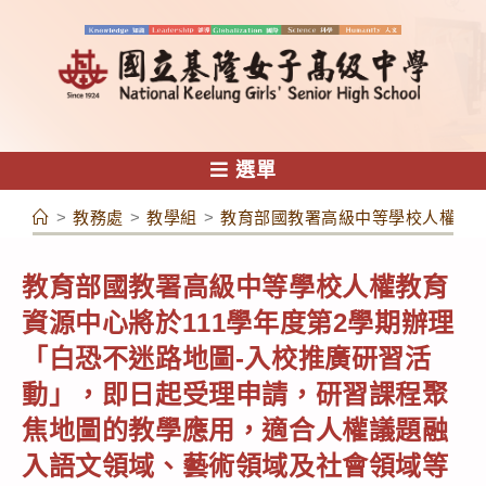
跳
轉
至
主
要
內
選單
容
>
教務處
>
教學組
>
教育部國教署高級中等學校人權教育
教育部國教署高級中等學校人權教育
資源中心將於111學年度第2學期辦理
「白恐不迷路地圖-入校推廣研習活
動」，即日起受理申請，研習課程聚
焦地圖的教學應用，適合人權議題融
入語文領域、藝術領域及社會領域等