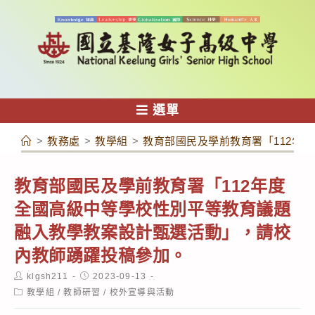
跳
轉
至
主
要
內
選單
容
>
教務處
>
教學組
>
教育部國民及學前教育署「112年
教育部國民及學前教育署「112年度
全國高級中等學校性別平等教育議題
融入教學教案設計甄選活動」，請校
內教師踴躍投稿參加。
Post
Post
klgsh211
2023-09-13
author:
published:
Post
教學組
/
教師研習
/
校外宣導與活動
category: