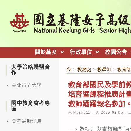
跳
轉
至
主
要
內
關於基女
行政單位
校園公告
容
大學策略聯盟合
>
教務處
>
教學組
>
教育部
作
教育部國民及學前
臺北市立大學
培育暨課程推廣計
教師踴躍報名參加
國中教育會考專
區
Post
Post
P
klgsh211
2025-08-05
author:
published:
c
會考最新消息
一、為提升與會教師對原