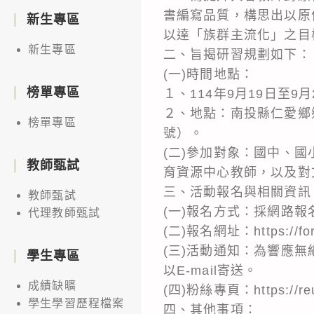
書編寫品質，構思出以原
新生專區
以達「族群主流化」之目
新生專區
二、旨揭研習規劃如下：
(一)時間地點：
榜單專區
１、114年9月19日至9月
２、地點：南投縣仁愛鄉鄉／漫
榜單專區
號）。
(二)參加對象：國中、
教師甄試
育資源中心教師，以及對
三、活動報名與相關資訊
教師甄試
(一)報名方式：採網路報
代理教師甄試
(二)報名網址：https://fo
(三)活動通知：為響應
學生專區
以E-mail寄送。
成績缺曠
(四)粉絲專頁：https://reu
學生學習歷程檔案
四、其他事項：