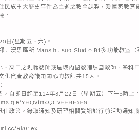
住民族重大歷史事件為主題之教學課程，爰國家教育
標。
20日(星期五、六)。
思匯所 Mansihuisuo Studio B1多功能教
國小、高中之現職教師或區域內國教輔導團教師、學科
文化資產教育議題關心的教師共15人。
：
名，自即日起至114年8月22日（星期五）下午5時止
rms.gle/YHQvfm4QCvEEBExE9
無紙化政策，錄取通知及研習相關資訊於行前活動通知將
rl.cc/Rk01ex