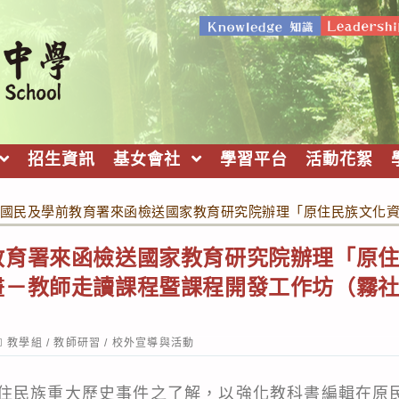
招生資訊
基女會社
學習平台
活動花絮
國民及學前教育署來函檢送國家教育研究院辦理「原住民族文化
教育署來函檢送國家教育研究院辦理「原
畫－教師走讀課程暨課程開發工作坊（霧
。
ost
教學組
/
教師研習
/
校外宣導與活動
ategory:
住民族重大歷史事件之了解，以強化教科書編輯在原