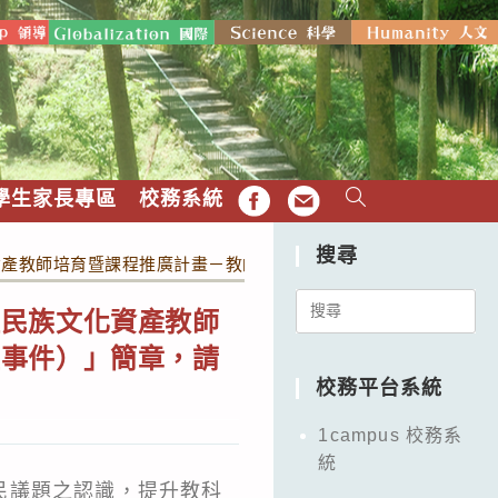
學生家長專區
校務系統
FB
EMAIL
搜尋
資產教師培育暨課程推廣計畫－教師走讀課程暨課程開發工作坊（
Search
住民族文化資產教師
for:
社事件）」簡章，請
校務平台系統
1campus 校務系
統
民議題之認識，提升教科