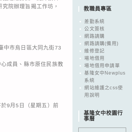
研究院辦理旨揭工作坊，
教職員專區
差勤系統
公文簽核
網路請購
網路請購(備用)
室（臺中市烏日區大同九街73
維修登記
場地借用
中心成員、縣市原住民族教
場地借用申請單
基隆女中Newplus
系統
網站維護之css使
。
用說明
於9月5日（星期五）前
基隆女中校園行
事曆