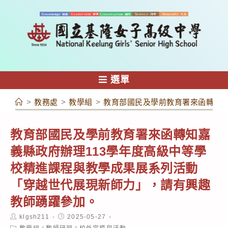
跳
轉
至
主
要
內
選單
容
>
教務處
>
教學組
>
教育部國民及學前教育署來函轉知嘉
教育部國民及學前教育署來函轉知嘉
義縣政府辦理113學年度高級中等學
校精進課程與教學成果展系列活動
「穿越世代展現新師力」，請有興趣
教師踴躍參加。
Post
Post
klgsh211
2025-05-27
author:
published:
Post