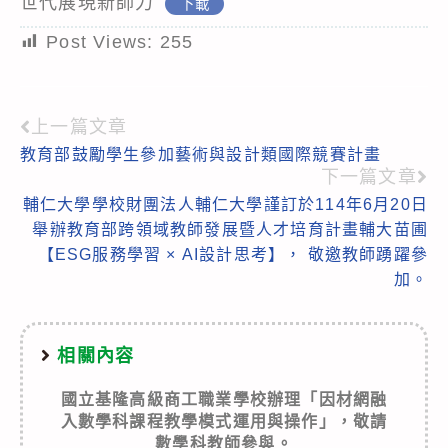
世代展現新師力
下載
Post Views:
255
上一篇文章
Read
教育部鼓勵學生參加藝術與設計類國際競賽計畫
more
下一篇文章
articles
輔仁大學學校財團法人輔仁大學謹訂於114年6月20日
舉辦教育部跨領域教師發展暨人才培育計畫輔大苗圃
【ESG服務學習 × AI設計思考】， 敬邀教師踴躍參
加。
相關內容
國立基隆高級商工職業學校辦理「因材網融
入數學科課程教學模式運用與操作」，敬請
數學科教師參與。