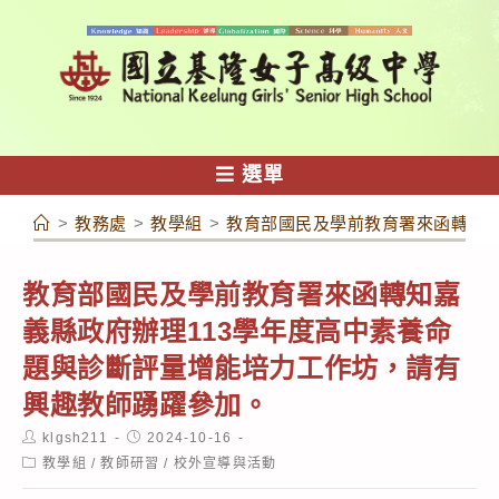
跳
轉
至
主
要
內
選單
容
>
教務處
>
教學組
>
教育部國民及學前教育署來函轉知嘉
教育部國民及學前教育署來函轉知嘉
義縣政府辦理113學年度高中素養命
題與診斷評量增能培力工作坊，請有
興趣教師踴躍參加。
Post
Post
klgsh211
2024-10-16
author:
published:
Post
教學組
/
教師研習
/
校外宣導與活動
category: