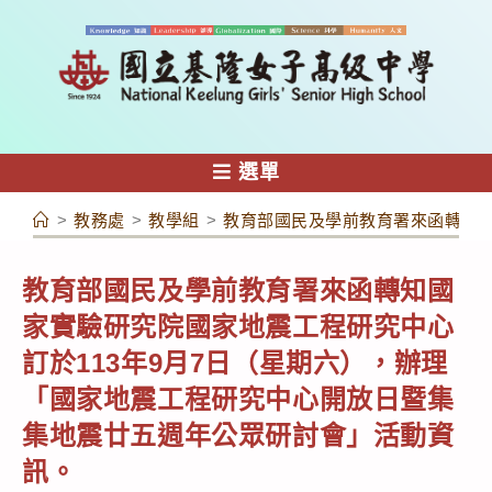
跳
轉
至
主
要
內
選單
容
>
教務處
>
教學組
>
教育部國民及學前教育署來函轉知國
教育部國民及學前教育署來函轉知國
家實驗研究院國家地震工程研究中心
訂於113年9月7日（星期六），辦理
「國家地震工程研究中心開放日暨集
集地震廿五週年公眾研討會」活動資
訊。