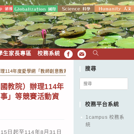
學生家長專區
校務系統
FB
EMAIL
搜尋
理114年度愛學網「教師創意教案」、「校園微電影」及「看影
Search
國教院）辦理114年
for:
故事」等競賽活動資
校務平台系統
1campus 校務系
統
5日起至114年8月31日