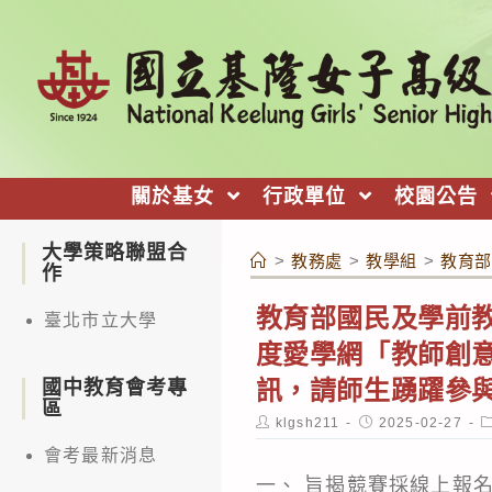
跳
轉
至
主
要
內
關於基女
行政單位
校園公告
容
大學策略聯盟合
>
教務處
>
教學組
>
教育部
作
教育部國民及學前教
臺北市立大學
度愛學網「教師創
訊，請師生踴躍參
國中教育會考專
區
Post
Post
P
klgsh211
2025-02-27
author:
published:
c
會考最新消息
一、 旨揭競賽採線上報名