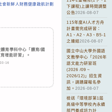
114-2重補修(1下、2
社會新鮮人財務健康啟航計劃
下課程)上課時間調整
公告
2026-08-07
115年度AI人才方舟
計畫需完成研習：
A1、A2、A3、B5-1
之連結
2026-08-07
體育學科中心「體育/國
國立中山大學外國語
教育增能研習」。
文教學中心「2026年
03-16
語文能力研習班
(2026 /09 ~
2026/12)」招生資
訊，請踴躍報名參
加。
2026-08-07
檢送「環境部第1屆
高級中等學校內永續
部門養成培力計