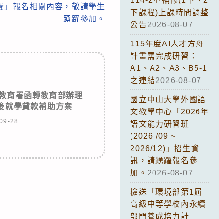
114-2重補修(1下、2
賽」報名相關內容，敬請學生
下課程)上課時間調整
踴躍參加。
公告
2026-08-07
115年度AI人才方舟
計畫需完成研習：
A1、A2、A3、B5-1
之連結
2026-08-07
教育署函轉教育部辦理
國立中山大學外國語
疫後就學貸款補助方案
文教學中心「2026年
09-28
語文能力研習班
(2026 /09 ~
2026/12)」招生資
訊，請踴躍報名參
加。
2026-08-07
檢送「環境部第1屆
高級中等學校內永續
部門養成培力計