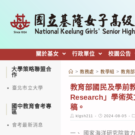
跳
轉
至
主
要
內
關於基女
行政單位
校園公告
容
大學策略聯盟合
>
教務處
>
教學組
>
教育部
作
教育部國民及學前教
臺北市立大學
Research」
稿。
國中教育會考專
區
Post
Post
P
klgsh211
2024-08-05
author:
published:
c
會考最新消息
一、 國家海洋研究院致