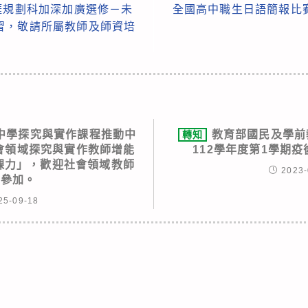
涯規劃科加深加廣選修－未
全國高中職生日語簡報比
習，敬請所屬教師及師資培
中學探究與實作課程推動中
教育部國民及學前
轉知
社會領域探究與實作教師增能
112學年度第1學期
課力」，歡迎社會領域教師
2023-
名參加。
25-09-18