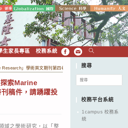
學生家長專區
校務系統
FB
EMAIL
搜尋
 Research」學術英文期刊第四卷第一期並公開徵求114年度特
Search
Marine
for:
度特刊稿件，請踴躍投
校務平台系統
1campus 校務系
統
領域之學術研究，以「整