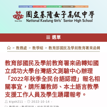
跳
轉
至
主
要
內
選單
容
>
教務處
>
教學組
>
教育部國民及學前教育署來函轉知國
教育部國民及學前教育署來函轉知國
立成功大學台灣語文測驗中心辦理
「2022年秋季全民台語認證」報名相
關事宜，請所屬教師、本土語言教學
支援工作人員及學生踴躍報考。
Post
Post
klgsh211
2022-10-14
author:
published:
Post