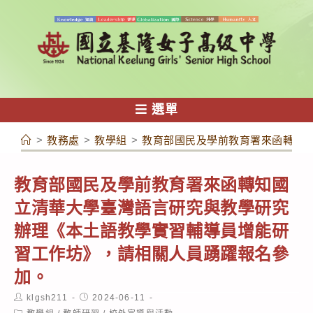
跳
轉
至
主
要
內
選單
容
>
教務處
>
教學組
>
教育部國民及學前教育署來函轉知
教育部國民及學前教育署來函轉知國
立清華大學臺灣語言研究與教學研究
辦理《本土語教學實習輔導員增能研
習工作坊》，請相關人員踴躍報名參
加。
Post
Post
klgsh211
2024-06-11
author:
published:
Post