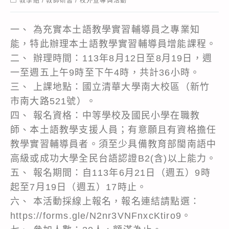
教學組
/
教師研習
/
校外宣導與活動
category:
一、 為充實本土語教學實習輔導員之專業知
能，特此辦理本土語教學實習輔導員增能課程。
二、 辦理時間：113年8月12日至8月19日，週
一至週五上午9時至下午4時，共計36小時。
三、 上課地點：國立清華大學南大校區（新竹
市南大路521號）。
四、 報名資格：中等學校及國民小學在職教
師、本土語教學支援人員；有意願且有資格擔任
教學實習輔導員者。須至少具備教育部閩南語中
高級或成功大學全民台語認證B2(含)以上能力。
五、 報名期間：自113年6月21日（週五）9時
起至7月19日（週五）17時止。
六、 本活動採線上報名，報名連結請點選：
https://forms.gle/N2nr3VNFnxcKtiro9。