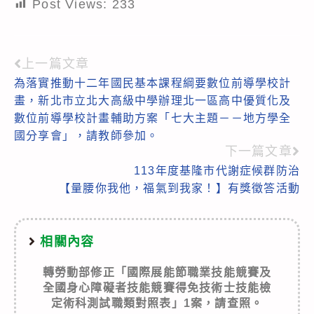
Post Views:
233
上一篇文章
Read
為落實推動十二年國民基本課程綱要數位前導學校計
more
畫，新北市立北大高級中學辦理北一區高中優質化及
articles
數位前導學校計畫輔助方案「七大主題－－地方學全
國分享會」，請教師參加。
下一篇文章
113年度基隆市代謝症候群防治
【量腰你我他，福氣到我家！】有獎徵答活動
相關內容
轉勞動部修正「國際展能節職業技能競賽及
全國身心障礙者技能競賽得免技術士技能檢
定術科測試職類對照表」1案，請查照。