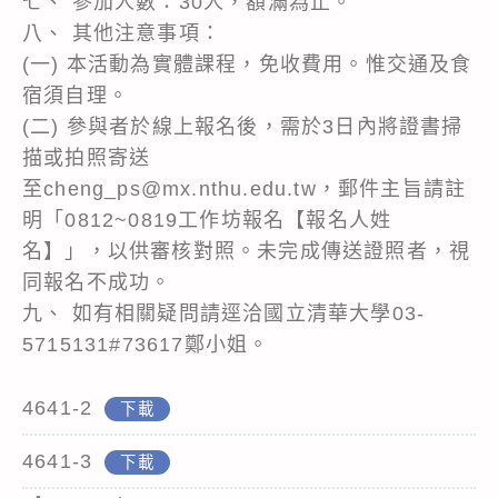
七、 參加人數：30人，額滿為止。
八、 其他注意事項：
(一) 本活動為實體課程，免收費用。惟交通及食
宿須自理。
(二) 參與者於線上報名後，需於3日內將證書掃
描或拍照寄送
至cheng_ps@mx.nthu.edu.tw，郵件主旨請註
明「0812~0819工作坊報名【報名人姓
名】」，以供審核對照。未完成傳送證照者，視
同報名不成功。
九、 如有相關疑問請逕洽國立清華大學03-
5715131#73617鄭小姐。
4641-2
下載
4641-3
下載