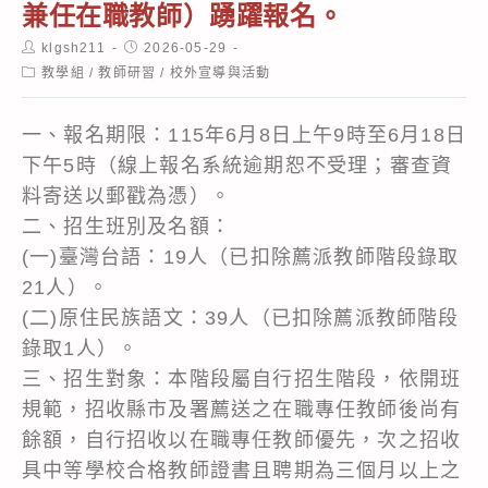
兼任在職教師）踴躍報名。
Post
Post
klgsh211
2026-05-29
author:
published:
Post
教學組
/
教師研習
/
校外宣導與活動
category:
一、報名期限：115年6月8日上午9時至6月18日
下午5時（線上報名系統逾期恕不受理；審查資
料寄送以郵戳為憑）。
二、招生班別及名額：
(一)臺灣台語：19人（已扣除薦派教師階段錄取
21人）。
(二)原住民族語文：39人（已扣除薦派教師階段
錄取1人）。
三、招生對象：本階段屬自行招生階段，依開班
規範，招收縣市及署薦送之在職專任教師後尚有
餘額，自行招收以在職專任教師優先，次之招收
具中等學校合格教師證書且聘期為三個月以上之