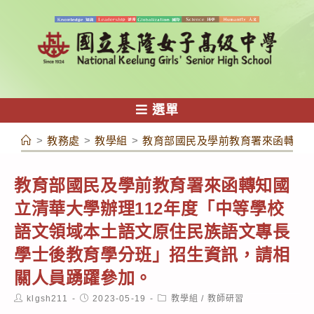
跳
轉
至
主
要
內
選單
容
>
教務處
>
教學組
>
教育部國民及學前教育署來函轉知國
教育部國民及學前教育署來函轉知國
立清華大學辦理112年度「中等學校
語文領域本土語文原住民族語文專長
學士後教育學分班」招生資訊，請相
關人員踴躍參加。
Post
Post
Post
klgsh211
2023-05-19
教學組
/
教師研習
author:
published:
category: