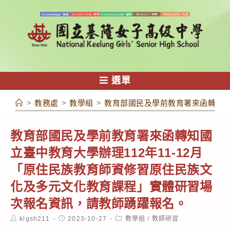
跳
轉
至
主
要
內
選單
容
>
教務處
>
教學組
>
教育部國民及學前教育署來函轉知國
教育部國民及學前教育署來函轉知國
立臺中教育大學辦理112年11-12月
「原住民族教育師資修習原住民族文
化及多元文化教育課程」實體研習場
次報名資訊，請教師踴躍報名。
Post
Post
Post
klgsh211
2023-10-27
教學組
/
教師研習
author:
published:
category: