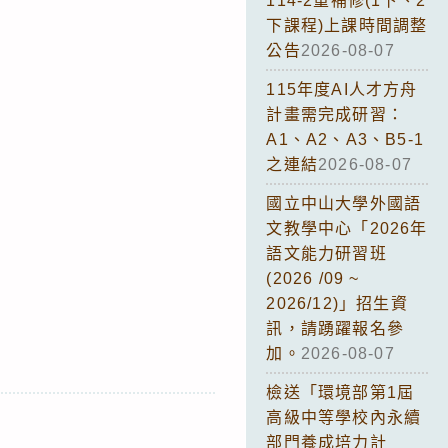
114-2重補修(1下、2
下課程)上課時間調整
公告
2026-08-07
115年度AI人才方舟
計畫需完成研習：
A1、A2、A3、B5-1
之連結
2026-08-07
國立中山大學外國語
文教學中心「2026年
語文能力研習班
(2026 /09 ~
2026/12)」招生資
訊，請踴躍報名參
加。
2026-08-07
檢送「環境部第1屆
高級中等學校內永續
部門養成培力計