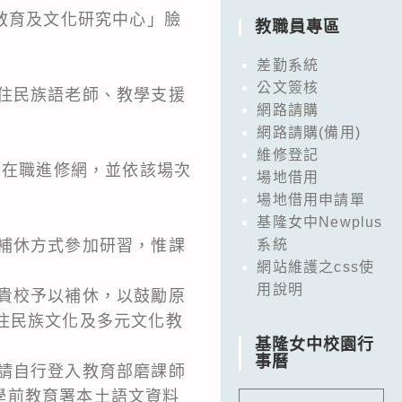
教育及文化研究中心」臉
教職員專區
差勤系統
公文簽核
住民族語老師、教學支援
網路請購
網路請購(備用)
維修登記
師在職進修網，並依該場次
場地借用
場地借用申請單
基隆女中Newplus
補休方式參加研習，惟課
系統
網站維護之css使
用說明
貴校予以補休，以鼓勵原
住民族文化及多元文化教
基隆女中校園行
事曆
請自行登入教育部磨課師
學前教育署本土語文資料