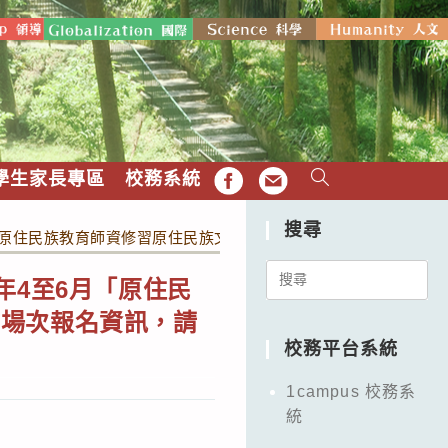
學生家長專區
校務系統
FB
EMAIL
搜尋
月「原住民族教育師資修習原住民族文化及多元文化教育課程」實體
Search
年4至6月「原住民
for:
習場次報名資訊，請
校務平台系統
1campus 校務系
統