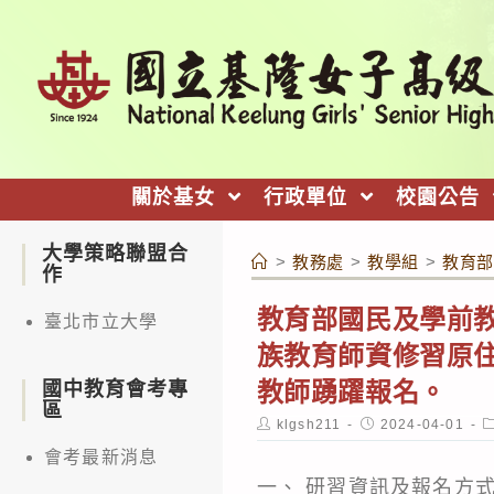
跳
轉
至
主
要
內
關於基女
行政單位
校園公告
容
大學策略聯盟合
>
教務處
>
教學組
>
教育部
作
教育部國民及學前教
臺北市立大學
族教育師資修習原
教師踴躍報名。
國中教育會考專
區
Post
Post
P
klgsh211
2024-04-01
author:
published:
c
會考最新消息
一、 研習資訊及報名方