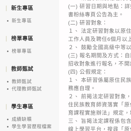
(一) 研習日期與地點
新生專區
書粉絲專頁公告為主。
新生專區
(二) 研習對象：
１、 法定研習對象以原
榜單專區
工作人員及聘任6個月以
２、 鼓勵全國高級中等
榜單專區
(三) 報名期間及方式
招收對象進行報名，不開
教師甄試
(四) 公假規定：
１、 本研習係屬原住民
教師甄試
務應自理。
代理教師甄試
２、 前揭法定研習對象
住民族教育師資落實「原
學生專區
育課程實施辦法」規定，
成績缺曠
三、 旨揭法定課程係包
學生學習歷程檔案
線上學習平台，搜尋「原