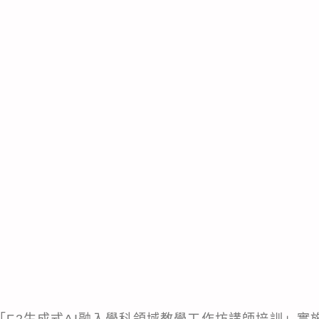
學「F2生成式AI融入學科領域教學工作坊講師培訓」實