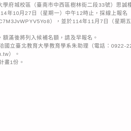
大學府城校區（臺南市中西區樹林街二段33號）思誠樓
114年10月27日（星期一）中午12時止，採線上報名
gle/7NaC7M3JvWPYV5Yo8），並於114年11月7
限，額滿後將列入候補名額，請及早報名。
國立臺北教育大學教育學系朱助理（電話：0922-22
du.tw）。
計畫1份。