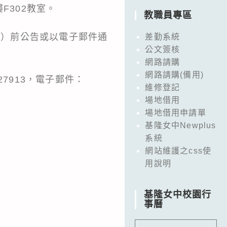
F302教室。
教職員專區
日（星期五）前公告或以電子郵件通
差勤系統
公文簽核
網路請購
網路請購(備用)
7913，電子郵件：
維修登記
場地借用
場地借用申請單
基隆女中Newplus
系統
網站維護之css使
用說明
基隆女中校園行
事曆