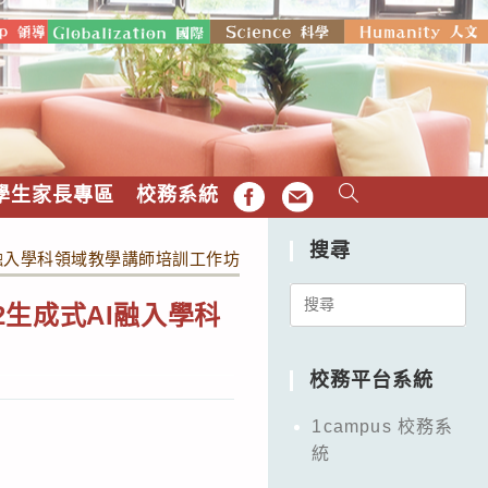
學生家長專區
校務系統
FB
EMAIL
搜尋
I融入學科領域教學講師培訓工作坊」相關資訊，請教師參與進階研
Search
生成式AI融入學科
for:
。
校務平台系統
1campus 校務系
統