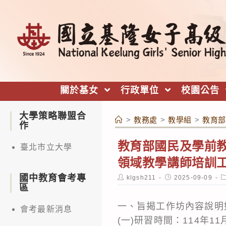
跳
轉
至
主
要
內
關於基女
行政單位
校園公告
容
大學策略聯盟合
>
教務處
>
教學組
>
教育部
作
教育部國民及學前教
臺北市立大學
領域教學講師培訓
國中教育會考專
Post
Post
P
klgsh211
2025-09-09
author:
published:
c
區
一、旨揭工作坊內容說明
會考最新消息
(一)研習時間：114年1