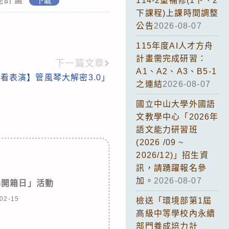
114-2重補修(1下、2
下載
下課程)上課時間調整
公告
2026-08-07
115年度AI人才方舟
計畫需完成研習：
下一篇文章
A1、A2、A3、B5-1
營看表演】管風琴大解密3.0」
之連結
2026-08-07
國立中山大學外國語
文教學中心「2026年
語文能力研習班
(2026 /09 ~
2026/12)」招生資
訊，請踴躍報名參
加。
2026-08-07
學開箱日」活動
02-15
檢送「環境部第1屆
高級中等學校內永續
部門養成培力計