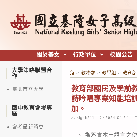
跳
轉
至
主
要
內
關於基女
行政單位
校園公告
容
大學策略聯盟合
>
教務處
>
教學組
>
教育部
作
教育部國民及學前教
臺北市立大學
詩吟唱專業知能培訓
加。
國中教育會考專
區
Post
Post
P
klgsh211
2024-04-24
author:
published:
c
會考最新消息
一、 為落實本土語言之