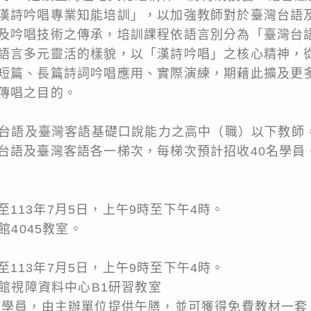
漢詩吟唱專業知能培訓」，以加強教師對於臺灣台語
及吟唱技術之傳承，培訓課程依語言別分為「臺灣台
語言多元靈活的樣貌，以「漢詩吟唱」之核心精神，
短篇、長篇詩詞吟唱應用、實際演練，期藉此擴及更
傳唱之目的。
臺灣台語及臺灣客語基礎口說能力之高中（職）以下教師
台語及臺灣客語各一梯次，每梯次預計招收40名學員
：
2日至113年7月5日，上午9時至下午4時。
館4045教室。
：
2日至113年7月5日，上午9時至下午4時。
書館視障資料中心B1研習教室
之學員，由主辦單位提供午膳，並可獲得免費教材一套