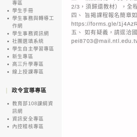
專區
2/3，須歸還教材），全
學生手冊
四、 旨揭課程報名簡章
學生事務與轉導工
https://forms.gle/1j
作網
五、 如有疑義，請逕洽國立
學生事務資訊網
pei8703@mail.ntl.edu.
社團選填系統
學生自主學習專區
新生專區
高三升學專區
線上授課專區
政令宣導專區
教育部108課綱資
訊網
資訊安全專區
內控稽核專區