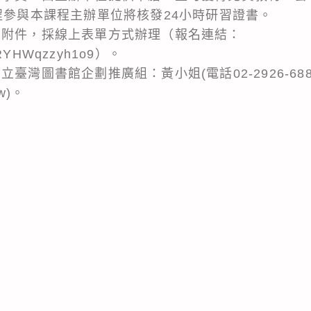
程參與本課程主辦單位將核發24小時研習證書。
如附件，採線上表單方式辦理（報名連結：
4AzRYHWqzzyh1o9）。
臺灣圖書館企劃推廣組：黃小姐(電話02-2926-68
tw)。