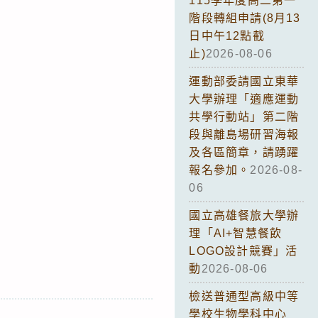
115學年度高二第一
階段轉組申請(8月13
日中午12點截
止)
2026-08-06
運動部委請國立東華
大學辦理「適應運動
共學行動站」第二階
段與離島場研習海報
及各區簡章，請踴躍
報名參加。
2026-08-
06
國立高雄餐旅大學辦
理「AI+智慧餐飲
LOGO設計競賽」活
動
2026-08-06
檢送普通型高級中等
學校生物學科中心