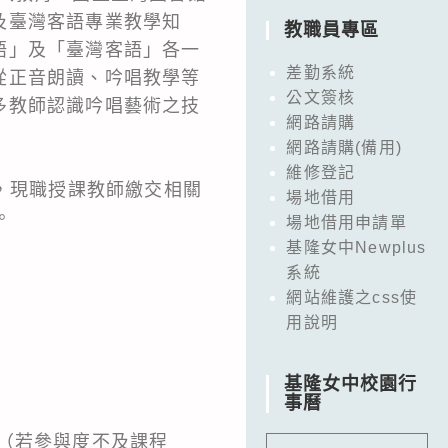
及臺灣客語專業教學知
教職員專區
語」及「臺灣客語」各一
差勤系統
從正音朗讀、吟唱教學等
公文簽核
多教師認識吟唱藝術之技
網路請購
網路請購(備用)
維修登記
，現職授課教師繳交相關
場地借用
。
場地借用申請單
基隆女中Newplus
系統
網站維護之css使
用說明
基隆女中校園行
事曆
（若參與度不及課程