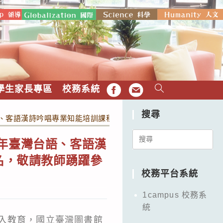
學生家長專區
校務系統
FB
EMAIL
搜尋
、客語漢詩吟唱專業知能培訓課程」，即日起至113年6月15日受
Search
3年臺灣台語、客語漢
for:
名，敬請教師踴躍參
校務平台系統
1campus 校務系
統
入教育，國立臺灣圖書館