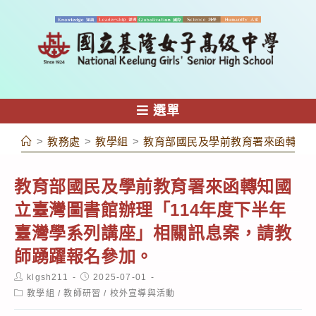
跳
轉
至
主
要
內
選單
容
>
教務處
>
教學組
>
教育部國民及學前教育署來函轉知國
教育部國民及學前教育署來函轉知國
立臺灣圖書館辦理「114年度下半年
臺灣學系列講座」相關訊息案，請教
師踴躍報名參加。
Post
Post
klgsh211
2025-07-01
author:
published:
Post
教學組
/
教師研習
/
校外宣導與活動
category: